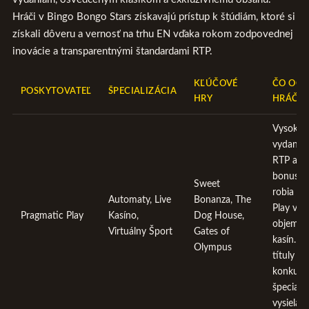
Hráči v Bingo Bongo Stars získavajú prístup k štúdiám, ktoré si
získali dôveru a vernosť na trhu EN vďaka rokom zodpovednej
inovácie a transparentnými štandardami RTP.
KĽÚČOVÉ
ČO OCE
POSKYTOVATEĽ
ŠPECIALIZÁCIA
HRY
HRÁČI
Vysoká f
vydaní, š
RTP a p
bonus m
Sweet
robia Pr
Automaty, Live
Bonanza, The
Play ved
Pragmatic Play
Kasíno,
Dog House,
objemoc
Virtuálny Šport
Gates of
kasín. Ic
Olympus
títuly sa
konkuru
špeciali
vysielač