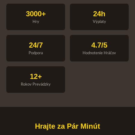
3000+
24h
Hry
Výplaty
24/7
4.7/5
Podpora
Hodnotenie Hráčov
12+
Rokov Prevádzky
Hrajte za Pár Minút