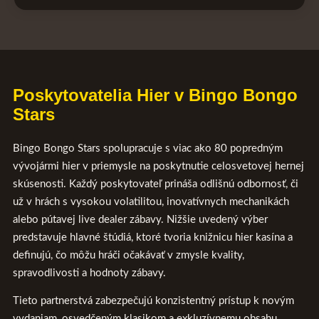
Poskytovatelia Hier v Bingo Bongo
Stars
Bingo Bongo Stars spolupracuje s viac ako 80 popredným
vývojármi hier v priemysle na poskytnutie celosvetovej hernej
skúsenosti. Každý poskytovateľ prináša odlišnú odbornosť, či
už v hrách s vysokou volatilitou, inovatívnych mechanikách
alebo pútavej live dealer zábavy. Nižšie uvedený výber
predstavuje hlavné štúdiá, ktoré tvoria knižnicu hier kasína a
definujú, čo môžu hráči očakávať v zmysle kvality,
spravodlivosti a hodnoty zábavy.
Tieto partnerstvá zabezpečujú konzistentný prístup k novým
vydaniam, osvedčeným klasikom a exkluzívnemu obsahu.