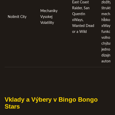
East Coast
zložitým
Raider, San
štruktúr
Mechaniky
Quentin
mechani
Nolimit City
Vysokej
xWays,
hĺbkou. 
Volatility
Wanted Dead
xWays a
or a Wild
funkcie 
voľnosť 
chýbajú
jednodu
dizajnoc
automat
Vklady a Výbery v Bingo Bongo
Stars