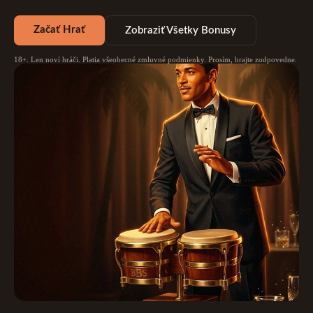
Začať Hrať
Zobraziť Všetky Bonusy
18+. Len noví hráči. Platia všeobecné zmluvné podmienky. Prosím, hrajte zodpovedne.