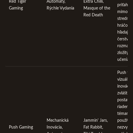
Red Tiger
Automaty,
Extra Chilli,
priťahuj
Gaming
Rýchle Vydania
Masque of the
mimoved
Red Death
strednú
hráčov
hľadajúc
čerstvú
rozmanit
zložitých
učenia.
Push vy
vizuálno
inovácio
zvláštno
postavo
riadený
témami. 
Mechanická
Jammin' Jars,
používaj
Push Gaming
Inovácia,
Fat Rabbit,
nezvyklé