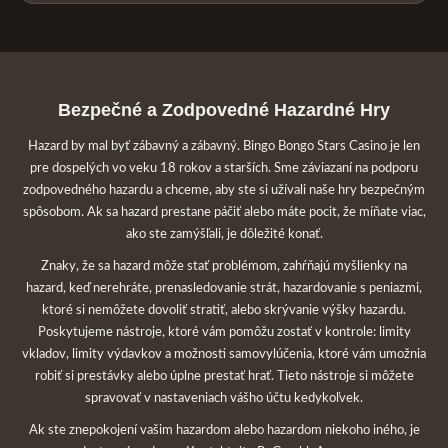
Bezpečné a Zodpovedné Hazardné Hry
Hazard by mal byť zábavný a zábavný. Bingo Bongo Stars Casino je len
pre dospelých vo veku 18 rokov a starších. Sme záviazaní na podporu
zodpovedného hazardu a chceme, aby ste si užívali naše hry bezpečným
spôsobom. Ak sa hazard prestane páčiť alebo máte pocit, že míňate viac,
ako ste zamýšľali, je dôležité konať.
Znaky, že sa hazard môže stať problémom, zahŕňajú myšlienky na
hazard, keď nerehráte, prenasledovanie strát, hazardovanie s peniazmi,
ktoré si nemôžete dovoliť stratiť, alebo skrývanie výšky hazardu.
Poskytujeme nástroje, ktoré vám pomôžu zostať v kontrole: limity
vkladov, limity výdavkov a možnosti samovylúčenia, ktoré vám umožnia
robiť si prestávky alebo úplne prestať hrať. Tieto nástroje si môžete
spravovať v nastaveniach vášho účtu kedykoľvek.
Ak ste znepokojení vašim hazardom alebo hazardom niekoho iného, je