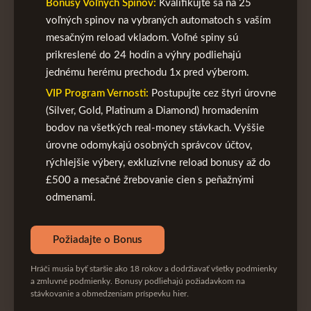
Bonusy Voľných Spinov:
Kvalifikujte sa na 25
voľných spinov na vybraných automatoch s vaším
mesačným reload vkladom. Voľné spiny sú
prikreslené do 24 hodín a výhry podliehajú
jednému herému prechodu 1x pred výberom.
VIP Program Vernosti:
Postupujte cez štyri úrovne
(Silver, Gold, Platinum a Diamond) hromadením
bodov na všetkých real-money stávkach. Vyššie
úrovne odomykajú osobných správcov účtov,
rýchlejšie výbery, exkluzívne reload bonusy až do
£500 a mesačné žrebovanie cien s peňažnými
odmenami.
Požiadajte o Bonus
Hráči musia byť staršie ako 18 rokov a dodržiavať všetky podmienky
a zmluvné podmienky. Bonusy podliehajú požiadavkom na
stávkovanie a obmedzeniam príspevku hier.