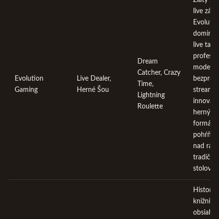
Zlatý št
live zába
Evolutio
dominuje
live tabu
profesio
Dream
moderát
Catcher, Crazy
Evolution
Live Dealer,
bezprob
Time,
Gaming
Herné Šou
streamo
Lightning
innovat
Roulette
herným
formátmi
pohŕňaj
nad rám
tradičný
stolových
Historic
knižnica
obsiahnu