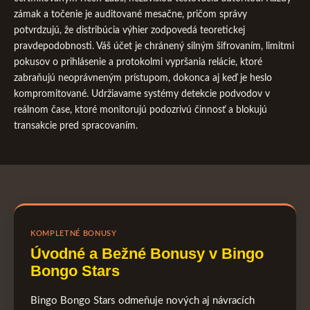
zámak a točenie je auditované mesačne, pričom správy
potvrdzujú, že distribúcia výhier zodpovedá teoretickej
pravdepodobnosti. Váš účet je chránený silným šifrovaním, limitmi
pokusov o prihlásenie a protokolmi vypršania relácie, ktoré
zabraňujú neoprávneným prístupom, dokonca aj keď je heslo
kompromitované. Udržiavame systémy detekcie podvodov v
reálnom čase, ktoré monitorujú podozrivú činnosť a blokujú
transakcie pred spracovaním.
KOMPLETNÉ BONUSY
Úvodné a Bežné Bonusy v Bingo
Bongo Stars
Bingo Bongo Stars odmeňuje nových aj návracích