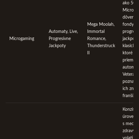
ako 500 
Microga
dôveryh
Mega Moolah,
fondy s
Automaty, Live,
Immortal
progres
Microgaming
Progresívne
Romance,
jackpot
Jackpoty
Thunderstruck
klasický
II
ktoré vy
priemyse
automat
Veteráni 
poznajú 
ich znač
franšízy.
Konziste
úroveň 
s mecha
zdravými
volatiln