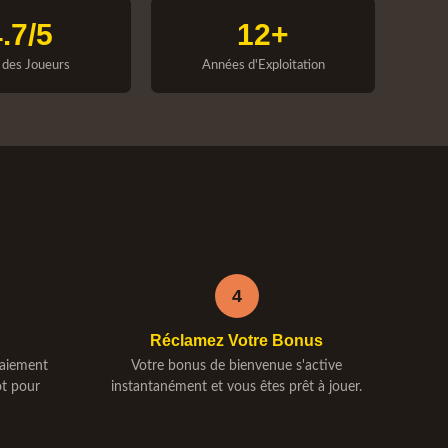
.7/5
12+
 des Joueurs
Années d'Exploitation
4
Réclamez Votre Bonus
paiement
Votre bonus de bienvenue s'active
ôt pour
instantanément et vous êtes prêt à jouer.