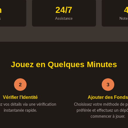
h
24/7
4
s
Assistance
Note
Jouez en Quelques Minutes
2
3
Vérifier l'Identité
Ajouter des Fonds
 vos détails via une vérification
Choisissez votre méthode de 
instantanée rapide.
préférée et effectuez un dép
commencer à jouer.