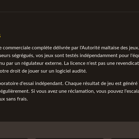
s
commerciale complète délivrée par l'Autorité maltaise des jeux. 
urs ségrégués, vos jeux sont testés indépendamment pour l'équit
nu par un régulateur externe. La licence n'est pas une revendicat
tre droit de jouer sur un logiciel audité.
laboratoire d'essai indépendant. Chaque résultat de jeu est généré
régulièrement. Si vous avez une réclamation, vous pouvez l'escala
ux sans frais.