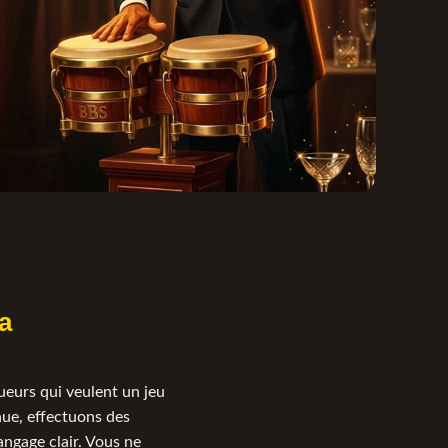
a
ueurs qui veulent un jeu
nue, effectuons des
angage clair. Vous ne