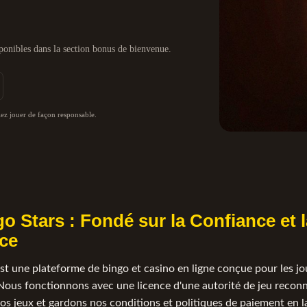
sponibles dans la section bonus de bienvenue.
ez jouer de façon responsable.
 Stars : Fondé sur la Confiance et l
ce
t une plateforme de bingo et casino en ligne conçue pour les jo
 Nous fonctionnons avec une licence d'une autorité de jeu recon
nos jeux et gardons nos conditions et politiques de paiement en l