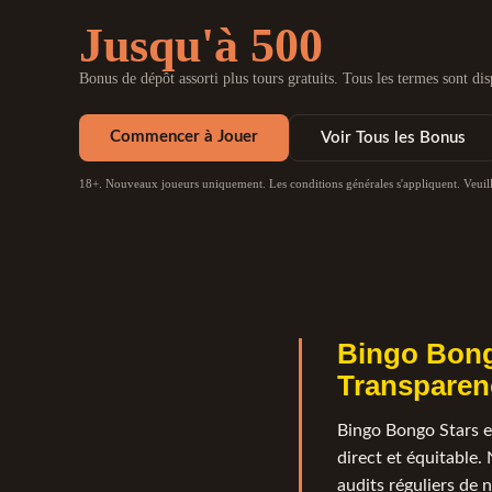
Jusqu'à 500
Bonus de dépôt assorti plus tours gratuits. Tous les termes sont di
Commencer à Jouer
Voir Tous les Bonus
18+. Nouveaux joueurs uniquement. Les conditions générales s'appliquent. Veuill
Bingo Bongo
Transparen
Bingo Bongo Stars es
direct et équitable.
audits réguliers de 