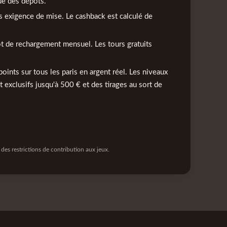
ue des dépôts.
 exigence de mise. Le cashback est calculé de
t de rechargement mensuel. Les tours gratuits
oints sur tous les paris en argent réel. Les niveaux
exclusifs jusqu'à 500 € et des tirages au sort de
des restrictions de contribution aux jeux.