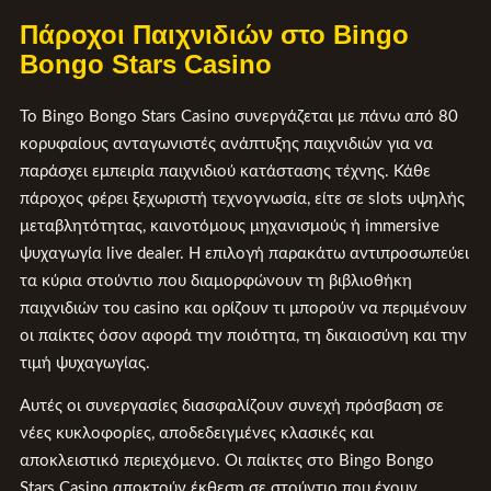
Πάροχοι Παιχνιδιών στο Bingo
Bongo Stars Casino
Το Bingo Bongo Stars Casino συνεργάζεται με πάνω από 80
κορυφαίους ανταγωνιστές ανάπτυξης παιχνιδιών για να
παράσχει εμπειρία παιχνιδιού κατάστασης τέχνης. Κάθε
πάροχος φέρει ξεχωριστή τεχνογνωσία, είτε σε slots υψηλής
μεταβλητότητας, καινοτόμους μηχανισμούς ή immersive
ψυχαγωγία live dealer. Η επιλογή παρακάτω αντιπροσωπεύει
τα κύρια στούντιο που διαμορφώνουν τη βιβλιοθήκη
παιχνιδιών του casino και ορίζουν τι μπορούν να περιμένουν
οι παίκτες όσον αφορά την ποιότητα, τη δικαιοσύνη και την
τιμή ψυχαγωγίας.
Αυτές οι συνεργασίες διασφαλίζουν συνεχή πρόσβαση σε
νέες κυκλοφορίες, αποδεδειγμένες κλασικές και
αποκλειστικό περιεχόμενο. Οι παίκτες στο Bingo Bongo
Stars Casino αποκτούν έκθεση σε στούντιο που έχουν