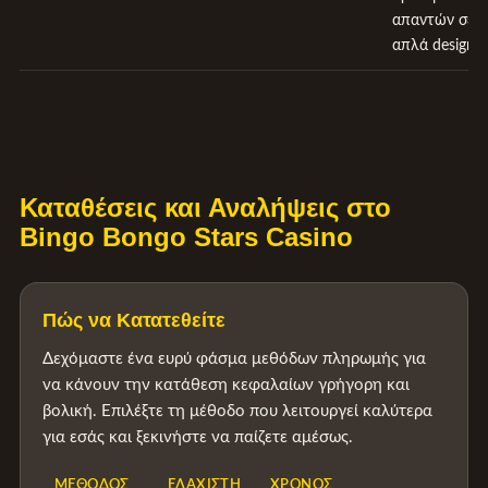
απαντών σε π
απλά designs s
Καταθέσεις και Αναλήψεις στο
Bingo Bongo Stars Casino
Πώς να Κατατεθείτε
Δεχόμαστε ένα ευρύ φάσμα μεθόδων πληρωμής για
να κάνουν την κατάθεση κεφαλαίων γρήγορη και
βολική. Επιλέξτε τη μέθοδο που λειτουργεί καλύτερα
για εσάς και ξεκινήστε να παίζετε αμέσως.
ΜΈΘΟΔΟΣ
ΕΛΆΧΙΣΤΗ
ΧΡΌΝΟΣ