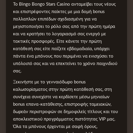
Το Bingo Bongo Stars Casino ανταμείβει τους νέους
και επιστρέφοντες παίκτες με μια δομή bonus
πολλαπλών επιπέδων σχεδιασμένη για να
μεγιστοποιήσει το ρόλο σας από την πρώτη ημέρα
και να κρατήσει το λογαριασμό σας ενεργό με
τακτικές προσφορές. Είτε κάνετε την πρώτη
κατάθεσή σας είτε παίζετε εβδομαδιαία, υπάρχει
πάντα ένα μπόνους που περιμένει να ενισχύσει το
υπόλοιπό σας και να επεκτείνει το χρόνο παιχνιδιού
σας.
Ξεκινήστε με το γενναιόδωρο bonus
καλωσορίσματος στην πρώτη κατάθεσή σας, στη
συνέχεια συνεχίστε να κερδίσετε μέσω μηνιαίων
bonus επανα-κατάθεσης, επιστροφής ταμειακών,
δωρεάν περιστροφών σε δημοφιλείς τίτλους και του
αποκλειστικού προγράμματος πιστότητας VIP μας.
Όλα τα μπόνους έρχονται με σαφή όρους,