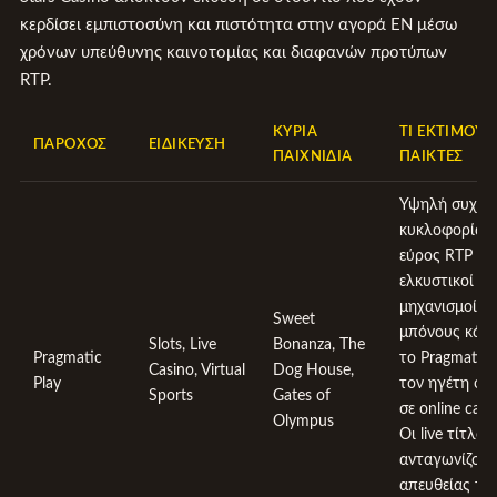
κερδίσει εμπιστοσύνη και πιστότητα στην αγορά EN μέσω
χρόνων υπεύθυνης καινοτομίας και διαφανών προτύπων
RTP.
ΚΎΡΙΑ
ΤΙ ΕΚΤΙΜΟΎΝ
ΠΆΡΟΧΟΣ
ΕΙΔΊΚΕΥΣΗ
ΠΑΙΧΝΊΔΙΑ
ΠΑΊΚΤΕΣ
Υψηλή συχνό
κυκλοφορίας,
εύρος RTP κα
ελκυστικοί
μηχανισμοί
Sweet
μπόνους κάν
Slots, Live
Bonanza, The
Pragmatic
το Pragmatic 
Casino, Virtual
Dog House,
Play
τον ηγέτη όγ
Sports
Gates of
σε online casi
Olympus
Οι live τίτλοι
ανταγωνίζοντ
απευθείας τα