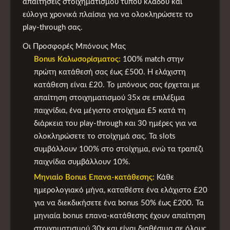
απαιτήσεις στοιχηματισμού τύπου κλάδου και
εύλογα χρονικά πλαίσια για να ολοκληρώσετε το
play-through σας.
Οι Προσφορές Μπόνους Μας
Bonus Καλωσορίσματος:
100% match στην
πρώτη κατάθεσή σας έως £500. Η ελάχιστη
κατάθεση είναι £20. Το μπόνους σας έρχεται με
απαίτηση στοιχηματισμού 35x σε επιλέξιμα
παιχνίδια, ένα μέγιστο στοίχημα £5 κατά τη
διάρκεια του play-through και 30 ημέρες για να
ολοκληρώσετε το στοίχημά σας. Τα slots
συμβάλλουν 100% στο στοίχημα, ενώ τα τραπέζι
παιχνίδια συμβάλλουν 10%.
Μηνιαίο Bonus Επανα-κατάθεσης:
Κάθε
ημερολογιακό μήνα, καταθέστε ένα ελάχιστο £20
για να διεκδικήσετε ένα bonus 50% έως £200. Τα
μηνιαία bonus επανα-κατάθεσης έχουν απαίτηση
στοιχηματισμού 30x και είναι διαθέσιμα σε όλους