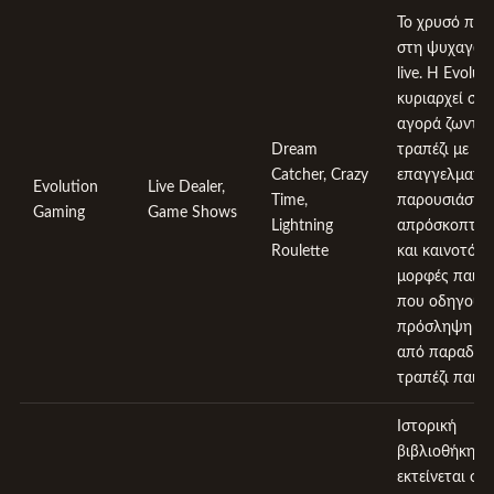
Το χρυσό πρ
στη ψυχαγωγ
live. Η Evolut
κυριαρχεί στη
αγορά ζωντα
Dream
τραπέζι με
Catcher, Crazy
επαγγελματικ
Evolution
Live Dealer,
Time,
παρουσιάστρι
Gaming
Game Shows
Lightning
απρόσκοπτη 
Roulette
και καινοτόμε
μορφές παιχν
που οδηγούν
πρόσληψη πέ
από παραδοσ
τραπέζι παιχνί
Ιστορική
βιβλιοθήκη π
εκτείνεται σε