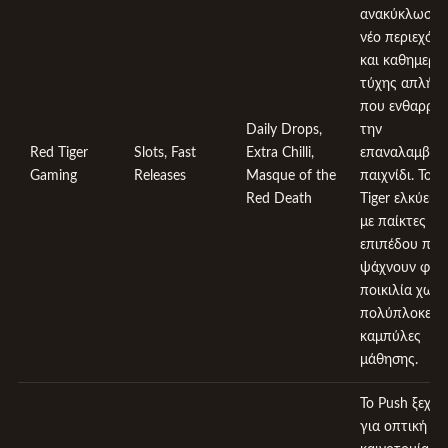
ανακύκλωση 
νέο περιεχόμ
και καθημεριν
τύχης απλήρ
που ενθαρρύ
Daily Drops,
την
Red Tiger
Slots, Fast
Extra Chilli,
επαναλαμβαν
Gaming
Releases
Masque of the
παιχνίδι. Το R
Red Death
Tiger ελκύει c
με παίκτες μέ
επιπέδου που
ψάχνουν φρέ
ποικιλία χωρί
πολύπλοκες
καμπύλες
μάθησης.
Το Push ξεχωρ
για οπτική