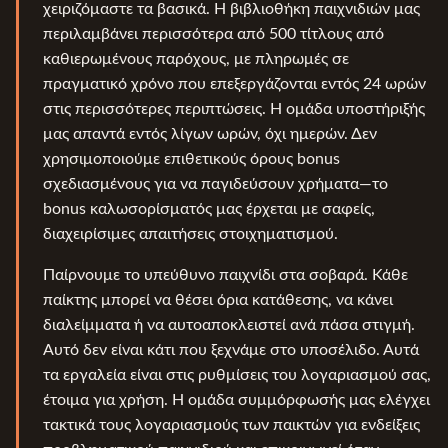
χειριζόμαστε τα βασικά. Η βιβλιοθήκη παιχνιδιών μας
περιλαμβάνει περισσότερα από 500 τίτλους από
καθιερωμένους παρόχους, με πληρωμές σε
πραγματικό χρόνο που επεξεργάζονται εντός 24 ωρών
στις περισσότερες περιπτώσεις. Η ομάδα υποστήριξής
μας απαντά εντός λίγων ωρών, όχι ημερών. Δεν
χρησιμοποιούμε επιθετικούς όρους bonus
σχεδιασμένους για να παγιδεύσουν χρήματα—το
bonus καλωσορίσματός μας έρχεται με σαφείς,
διαχειρίσιμες απαιτήσεις στοιχηματισμού.
Παίρνουμε το υπεύθυνο παιχνίδι στα σοβαρά. Κάθε
παίκτης μπορεί να θέσει όρια κατάθεσης, να κάνει
διαλείμματα ή να αυτοαποκλειστεί ανά πάσα στιγμή.
Αυτό δεν είναι κάτι που ξεχνάμε στο υποσέλιδο. Αυτά
τα εργαλεία είναι στις ρυθμίσεις του λογαριασμού σας,
έτοιμα για χρήση. Η ομάδα συμμόρφωσής μας ελέγχει
τακτικά τους λογαριασμούς των παικτών για ενδείξεις