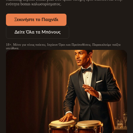
ενότητα bonus καλωσορίσματος.
Ξεκινήστε το Παιχνίδι
Δείτε Όλα τα Μπόνους
18+. Μόνο για νέους παίκτες. Ισχύουν Όροι και Προϋποθέσεις. Παρακαλούμε παίξτε
υπεύθυνα.