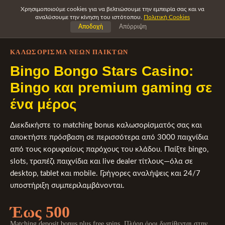
Χρησιμοποιούμε cookies για να βελτιώσουμε την εμπειρία σας και να
Bingo Bongo Stars Casino
Συμμετοχή
EL
▾
αναλύσουμε την κίνηση του ιστότοπου.
Πολιτική Cookies
Αποδοχή
Απόρριψη
ΚΑΛΩΣΌΡΙΣΜΑ ΝΈΩΝ ΠΑΙΚΤΏΝ
Bingo Bongo Stars Casino:
Bingo και premium gaming σε
ένα μέρος
Διεκδικήστε το matching bonus καλωσορίσματός σας και
αποκτήστε πρόσβαση σε περισσότερα από 3000 παιχνίδια
από τους κορυφαίους παρόχους του κλάδου. Παίξτε bingo,
slots, τραπέζι παιχνίδια και live dealer τίτλους—όλα σε
desktop, tablet και mobile. Γρήγορες αναλήψεις και 24/7
υποστήριξη συμπεριλαμβάνονται.
Έως 500
Matching deposit bonus plus free spins. Πλήρη όροι διατίθενται στην