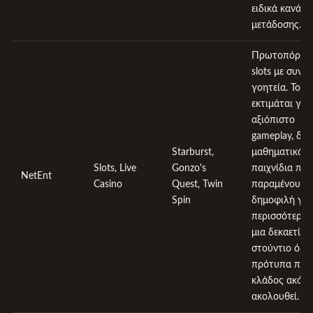
ειδικά κανάλι
μετάδοσης.
Πρωτοπόρα o
slots με συνε
γοητεία. Το N
εκτιμάται για
αξιόπιστο
gameplay, δι
Starburst,
μαθηματικά κ
Slots, Live
Gonzo's
παιχνίδια που
NetEnt
Casino
Quest, Twin
παραμένουν
Spin
δημοφιλή για
περισσότερο 
μια δεκαετία. 
στούντιο όρι
πρότυπα που
κλάδος ακόμ
ακολουθεί.