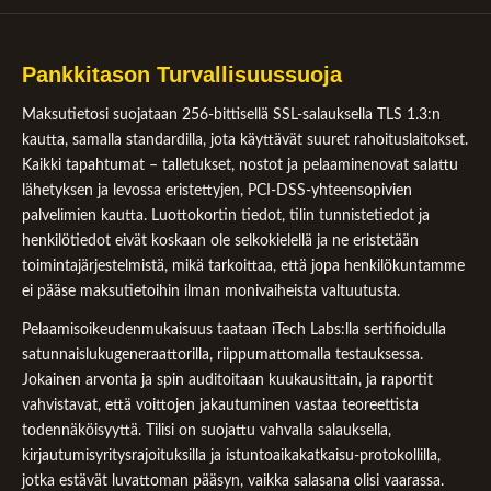
Pankkitason Turvallisuussuoja
Maksutietosi suojataan 256-bittisellä SSL-salauksella TLS 1.3:n
kautta, samalla standardilla, jota käyttävät suuret rahoituslaitokset.
Kaikki tapahtumat – talletukset, nostot ja pelaaminenovat salattu
lähetyksen ja levossa eristettyjen, PCI-DSS-yhteensopivien
palvelimien kautta. Luottokortin tiedot, tilin tunnistetiedot ja
henkilötiedot eivät koskaan ole selkokielellä ja ne eristetään
toimintajärjestelmistä, mikä tarkoittaa, että jopa henkilökuntamme
ei pääse maksutietoihin ilman monivaiheista valtuutusta.
Pelaamisoikeudenmukaisuus taataan iTech Labs:lla sertifioidulla
satunnaislukugeneraattorilla, riippumattomalla testauksessa.
Jokainen arvonta ja spin auditoitaan kuukausittain, ja raportit
vahvistavat, että voittojen jakautuminen vastaa teoreettista
todennäköisyyttä. Tilisi on suojattu vahvalla salauksella,
kirjautumisyritysrajoituksilla ja istuntoaikakatkaisu-protokollilla,
jotka estävät luvattoman pääsyn, vaikka salasana olisi vaarassa.