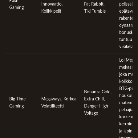
Push
Innovaatio,
Fat Rabbit,
pelissään
Gaming
Kolikkipelit
Tiki Tumble
epätavalli
rakenteita
dynaamis
bonuskierr
tuntuu po
viisikelain
Loi Mega
mekaanis
joka mulli
kolikkopel
BTG-pelit
Bonanza Gold,
houkuttel
Big Time
Megaways, Korkea
Extra Chilli,
matematii
Gaming
Volatiliteetti
Danger High
pelaajia, j
Voltage
korkean
kerroinma
ja läpinäk