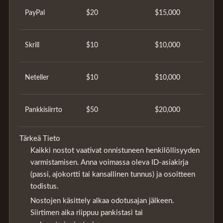
PayPal
$20
$15,000
2
Skrill
$10
$10,000
2
Neteller
$10
$10,000
2
Pankkisiirrto
$50
$20,000
4
Tärkeä Tieto
Kaikki nostot vaativat onnistuneen henkilöllisyyden
varmistamisen. Anna voimassa oleva ID-asiakirja
(passi, ajokortti tai kansallinen tunnus) ja osoitteen
todistus.
Nostojen käsittely alkaa odotusajan jälkeen.
Siirtimen aika riippuu pankistasi tai