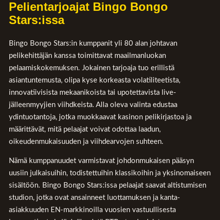
Pelientarjoajat Bingo Bongo
Stars:issa
Bingo Bongo Stars:in kumppanit yli 80 alan johtavan
pelikehittäjän kanssa toimittavat maailmanluokan
pelaamiskokemuksen. Jokainen tarjoaja tuo erillistä
asiantuntemusta, olipa kyse korkeasta volatiliteetista,
innovatiivisista mekaanikoista tai upotettavista live-
jälleenmyyjien viihdkeista. Alla oleva valinta edustaa
ydintuotantoja, jotka muokkaavat kasinon pelikirjastoa ja
määrittävät, mitä pelaajat voivat odottaa laadun,
oikeudenmukaisuuden ja viihdearvojen suhteen.
Nämä kumppanuudet varmistavat johdonmukaisen pääsyn
uusiin julkaisuihin, todistettuihin klassikoihin ja yksinomaiseen
sisältöön. Bingo Bongo Stars:issa pelaajat saavat altistumisen
studion, jotka ovat ansainneet luottamuksen ja kanta-
asiakkuuden EN-markkinoilla vuosien vastuullisesta