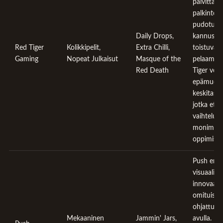
päivittäisi
palkintoh
pudotukse
Daily Drops,
kannuste
Red Tiger
Kolikkipelit,
Extra Chilli,
toistuvaa
Gaming
Nopeat Julkaisut
Masque of the
pelaamisa
Red Death
Tiger vet
epämuodol
keskitasois
jotka etsi
vaihtelua
monimutk
oppimiskä
Push erot
visuaalise
innovaati
omituiste
ohjattuje
Mekaaninen
Jammin' Jars,
avulla. H