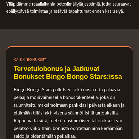
Ylläpidämme reaaliaikaisia petosilmäilyjärjestelmiä, jotka seuraavat
epäilyttävää toimintaa ja estävät tapahtumat ennen käsittelyä.
KAIKKI BONUKSET
Tervetulobonus ja Jatkuvat
Bonukset Bingo Bongo Stars:issa
Bingo Bongo Stars palkitsee sekä uusia että palaavia
pelaajia monivaiheisella bonusrakenteella, joka on
suunniteltu maksimoimaan pankkiasi päivästä alkaen ja
pitämään tiliäsi aktiivisena säännöllisillä tarjouksilla.
Riippumatta siitä, teetkö ensimmäisen talletuksesi vai
pelatko viikoittain, bonusta odotetaan aina keräämään
saldo ja pidentämään peliaikaa.