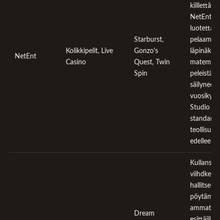
kiillettävy
NetEnt:ia
luotettav
Starburst,
pelaamise
Kolikkipelit, Live
Gonzo's
läpinäkyv
NetEnt
Casino
Quest, Twin
matematii
Spin
peleistä, 
säilyneet 
vuosikym
Studio ase
standardit
teollisuu
edelleen.
Kullanstan
viihdkeiss
hallitsee l
pöytämark
ammattilai
Dream
esittäjillä,