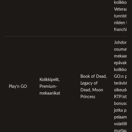
kolikkopel
Veteraani
tunnistava
niiden tuo
franchisej
Johdonmu
osumataa
mekaanises
epävakaill
kolikkopele
Book of Dead,
GO:n peli
Kolikkipelit,
Legacy of
terävistä g
Play'n GO
Premium-
Dead, Moon
oikeudenm
mekaanikat
Princess
RTP:istä j
bonusomin
jotka palk
pelaamisa
volatilitee
murtautum