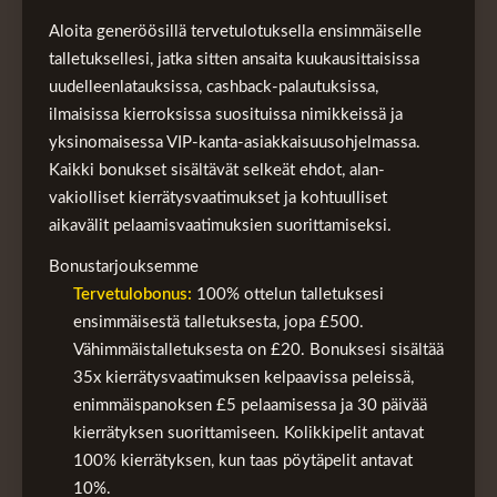
Aloita generöösillä tervetulotuksella ensimmäiselle
talletuksellesi, jatka sitten ansaita kuukausittaisissa
uudelleenlatauksissa, cashback-palautuksissa,
ilmaisissa kierroksissa suosituissa nimikkeissä ja
yksinomaisessa VIP-kanta-asiakkaisuusohjelmassa.
Kaikki bonukset sisältävät selkeät ehdot, alan-
vakiolliset kierrätysvaatimukset ja kohtuulliset
aikavälit pelaamisvaatimuksien suorittamiseksi.
Bonustarjouksemme
Tervetulobonus:
100% ottelun talletuksesi
ensimmäisestä talletuksesta, jopa £500.
Vähimmäistalletuksesta on £20. Bonuksesi sisältää
35x kierrätysvaatimuksen kelpaavissa peleissä,
enimmäispanoksen £5 pelaamisessa ja 30 päivää
kierrätyksen suorittamiseen. Kolikkipelit antavat
100% kierrätyksen, kun taas pöytäpelit antavat
10%.