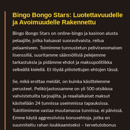
Bingo Bongo Stars: Luotettavuudelle
ja Avoimuudelle Rakennettu
Bingo Bongo Stars on online-bingo ja kasinon alusta
pelaajille, jotka haluavat suoraviivaista, reilua
pelaamiseen. Toimimme tunnustetun peliviranomaisen
lisenssillä, suoritamme säännöllisiä pelejemme
tarkastuksia ja pidämme ehdot ja maksupolitiikka
selkeällä kielellä. Et löydä piilotettujen ehtojen tässä.
Se, mikä erottaa meidät, on kuinka käsittelemme
perusteet. Pelikirjastossamme on yli 500 otsikkoa
vahvistetuilta tarjoajilta, ja reaaliaikaiset maksut
käsitellään 24 tunnissa useimmissa tapauksissa.
Tukitiimimme vastaa muutamassa tunnissa, ei päivissä.
Emme käytä aggressiivisia bonusehtoja, jotka on
suunniteltu rahan loukkaamiseksi – tervetulobonus